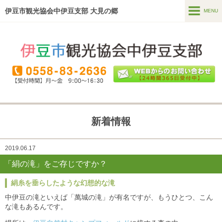
伊豆市観光協会中伊豆支部 大見の郷
MENU
MENU
ホーム
温泉・宿泊
食べる・買う
見る
新着情報
遊ぶ・体験
2019.06.17
直売所
(季多楽)
「絹の滝」をご存じですか？
ガイドツアー
絹糸を垂らしたような幻想的な滝
中伊豆の滝といえば「萬城の滝」が有名ですが、もうひとつ、こん
な滝もあるんです。