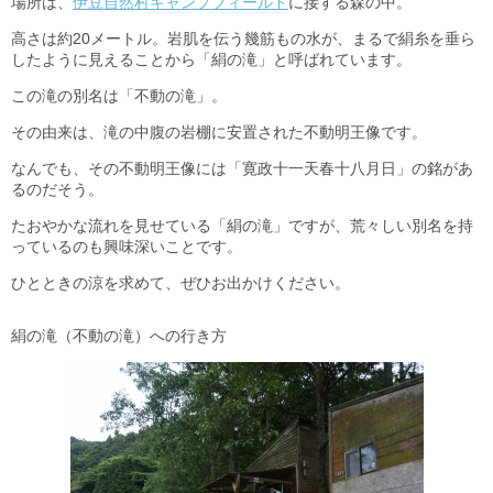
場所は、
伊豆自然村キャンプフィールド
に接する森の中。
高さは約20メートル。岩肌を伝う幾筋もの水が、まるで絹糸を垂ら
したように見えることから「絹の滝」と呼ばれています。
この滝の別名は「不動の滝」。
その由来は、滝の中腹の岩棚に安置された不動明王像です。
なんでも、その不動明王像には「寛政十一天春十八月日」の銘があ
るのだそう。
たおやかな流れを見せている「絹の滝」ですが、荒々しい別名を持
っているのも興味深いことです。
ひとときの涼を求めて、ぜひお出かけください。
絹の滝（不動の滝）への行き方