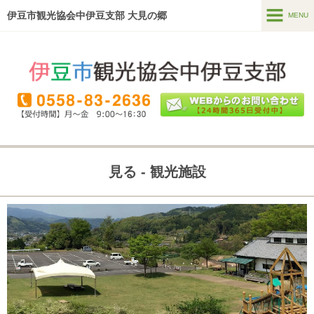
伊豆市観光協会中伊豆支部 大見の郷
MENU
MENU
ホーム
温泉・宿泊
食べる・買う
見る
見る - 観光施設
遊ぶ・体験
直売所
(季多楽)
ガイドツアー