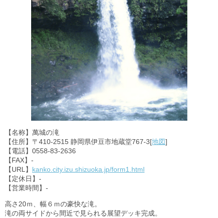
【名称】萬城の滝
【住所】〒410-2515 静岡県伊豆市地蔵堂767-3[
地図
]
【電話】0558-83-2636
【FAX】-
【URL】
kanko.city.izu.shizuoka.jp/form1.html
【定休日】-
【営業時間】-
高さ20ｍ、幅６ｍの豪快な滝。
滝の両サイドから間近で見られる展望デッキ完成。