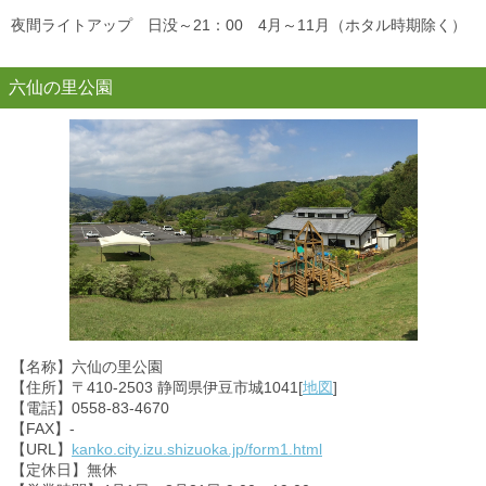
夜間ライトアップ 日没～21：00 4月～11月（ホタル時期除く）
六仙の里公園
【名称】六仙の里公園
【住所】〒410-2503 静岡県伊豆市城1041[
地図
]
【電話】0558-83-4670
【FAX】-
【URL】
kanko.city.izu.shizuoka.jp/form1.html
【定休日】無休