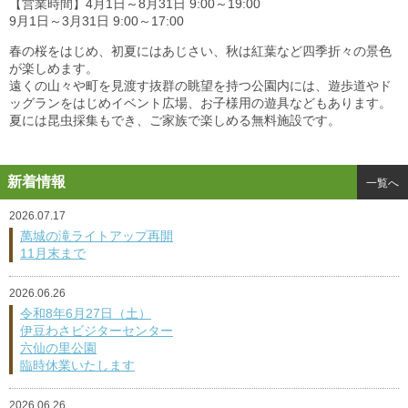
【営業時間】4月1日～8月31日 9:00～19:00
9月1日～3月31日 9:00～17:00
春の桜をはじめ、初夏にはあじさい、秋は紅葉など四季折々の景色
が楽しめます。
遠くの山々や町を見渡す抜群の眺望を持つ公園内には、遊歩道やド
ッグランをはじめイベント広場、お子様用の遊具などもあります。
夏には昆虫採集もでき、ご家族で楽しめる無料施設です。
新着情報
一覧へ
2026.07.17
萬城の滝ライトアップ再開
11月末まで
2026.06.26
令和8年6月27日（土）
伊豆わさビジターセンター
六仙の里公園
臨時休業いたします
2026.06.26