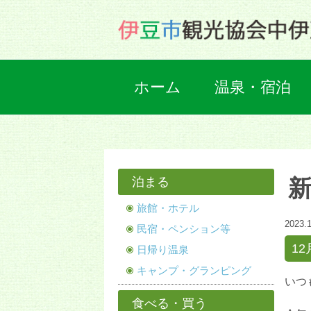
ホーム
温泉・宿泊
泊まる
旅館・ホテル
2023.1
民宿・ペンション等
1
日帰り温泉
キャンプ・グランピング
いつ
食べる・買う