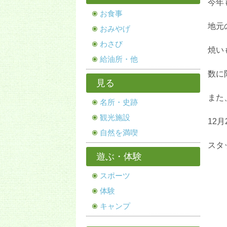
今年
お食事
地元
おみやげ
わさび
焼い
給油所・他
数に
見る
また
名所・史跡
観光施設
12
自然を満喫
スタ
遊ぶ・体験
スポーツ
体験
キャンプ