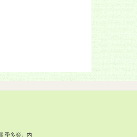
郷 季多楽』内