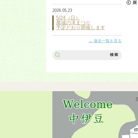
«
戻
2026.05.23
5/24（日）
萬城の滝まつり
予定どおり開催します
過去一覧を見る
サ
イ
ト
内
検
索