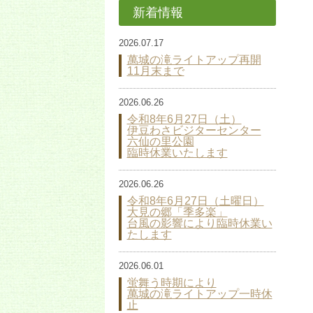
新着情報
2026.07.17
萬城の滝ライトアップ再開
11月末まで
2026.06.26
令和8年6月27日（土）
伊豆わさビジターセンター
六仙の里公園
臨時休業いたします
2026.06.26
令和8年6月27日（土曜日）
大見の郷「季多楽」
台風の影響により臨時休業い
たします
2026.06.01
蛍舞う時期により
萬城の滝ライトアップ一時休
止