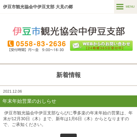
伊豆市観光協会中伊豆支部 大見の郷
MENU
MENU
ホーム
温泉・宿泊
食べる・買う
見る
新着情報
遊ぶ・体験
2021.12.06
直売所
(季多楽)
年末年始営業のおしらせ
ガイドツアー
伊豆市観光協会中伊豆支部ならびに季多楽の年末年始の営業は、年
末が12月30日（木）まで、新年は1月6日（木）からとなりますの
で、ご承知ください。