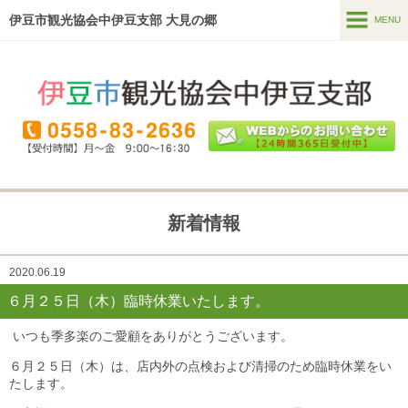
伊豆市観光協会中伊豆支部 大見の郷
MENU
MENU
ホーム
温泉・宿泊
食べる・買う
見る
新着情報
遊ぶ・体験
2020.06.19
直売所
(季多楽)
６月２５日（木）臨時休業いたします。
ガイドツアー
いつも季多楽のご愛顧をありがとうございます。
６月２５日（木）は、店内外の点検および清掃のため臨時休業をい
たします。