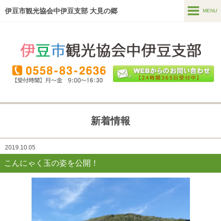
伊豆市観光協会中伊豆支部 大見の郷
MENU
MENU
ホーム
温泉・宿泊
食べる・買う
見る
新着情報
遊ぶ・体験
2019.10.05
直売所
(季多楽)
こんにゃく玉の姿を公開！
ガイドツアー