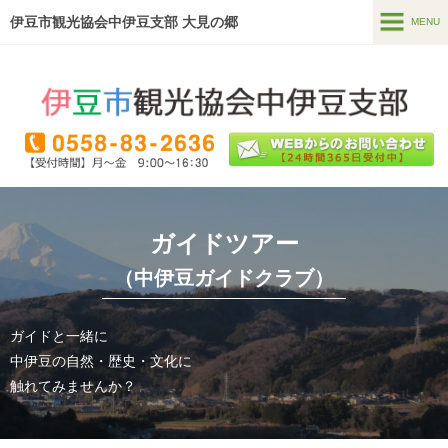
伊豆市観光協会中伊豆支部 大見の郷
MENU
MENU
ホーム
温泉・宿泊
食べる・買う
見る
ガイドツアー
遊ぶ・体験
（中伊豆ガイドクラブ）
直売所
(季多楽)
ガイドと一緒に
ガイドツアー
中伊豆の自然・歴史・文化に
触れてみませんか？