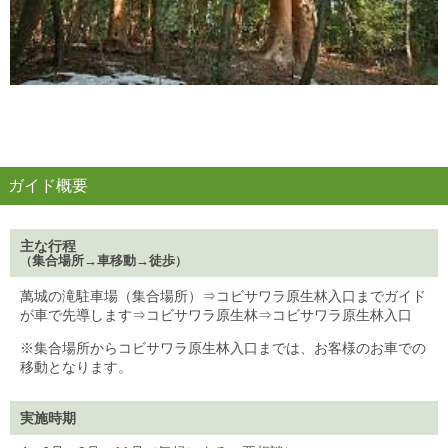
.
ガイド概要
主な行程
集合場所→車移動→徒歩
（
）
萬城の滝駐車場（集合場所）⇒コビサワラ原生林入口までガイド
が車で先導します⇒コビサワラ原生林⇒コビサワラ原生林入口
※集合場所からコビサワラ原生林入口までは、お客様のお車での
移動となります。
実施時期