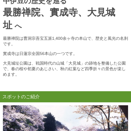
中伊豆の歴史を巡る
最勝禅院、實成寺、大見城
址
へ
最勝禅院は曹洞宗吾宝五派1,400余ヶ寺の本山で、歴史と風光の名刹
です。
實成寺は日蓮宗全国56本山の一つです。
大見城址公園は、戦国時代の山城「大見城」の跡地を整備した公園
で、春の桜や初夏のあじさい、秋の紅葉など四季折々の景色が楽し
めます。
スポットのご紹介