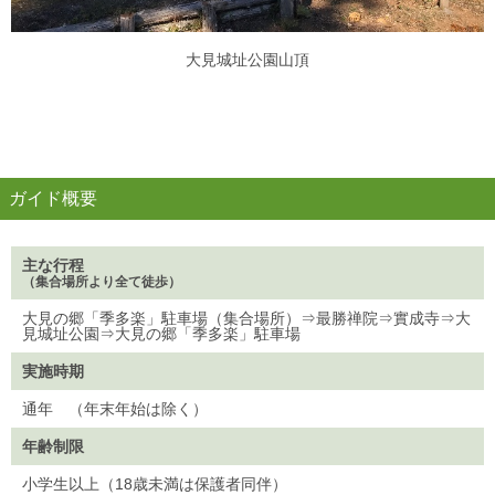
大見城址公園山頂
.
ガイド概要
主な行程
（集合場所より全て徒歩）
大見の郷「季多楽」駐車場（集合場所）⇒最勝禅院⇒實成寺⇒大
見城址公園⇒大見の郷「季多楽」駐車場
実施時期
通年 （年末年始は除く）
年齢制限
小学生以上（18歳未満は保護者同伴）