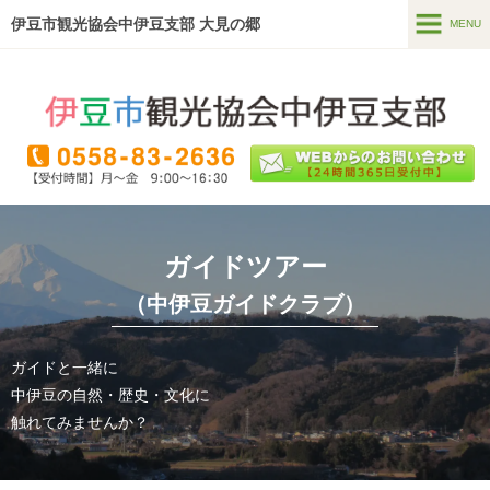
伊豆市観光協会中伊豆支部 大見の郷
MENU
MENU
ホーム
温泉・宿泊
食べる・買う
見る
ガイドツアー
遊ぶ・体験
（中伊豆ガイドクラブ）
直売所
(季多楽)
ガイドと一緒に
ガイドツアー
中伊豆の自然・歴史・文化に
触れてみませんか？