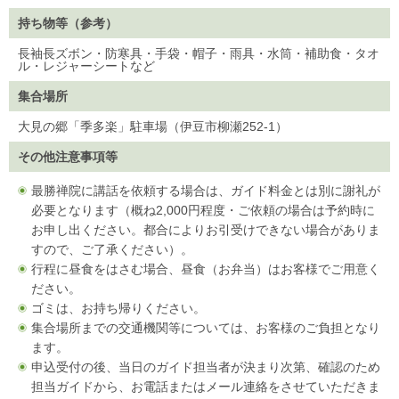
持ち物等（参考）
長袖長ズボン・防寒具・手袋・帽子・雨具・水筒・補助食・タオ
ル・レジャーシートなど
集合場所
大見の郷「季多楽」駐車場（伊豆市柳瀬252-1）
その他注意事項等
最勝禅院に講話を依頼する場合は、ガイド料金とは別に謝礼が
必要となります（概ね2,000円程度・ご依頼の場合は予約時に
お申し出ください。都合によりお引受けできない場合がありま
すので、ご了承ください）。
行程に昼食をはさむ場合、昼食（お弁当）はお客様でご用意く
ださい。
ゴミは、お持ち帰りください。
集合場所までの交通機関等については、お客様のご負担となり
ます。
申込受付の後、当日のガイド担当者が決まり次第、確認のため
担当ガイドから、お電話またはメール連絡をさせていただきま