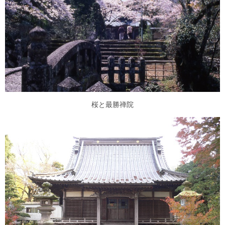
桜と最勝禅院